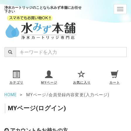
浄水カートリッジのことなら水みず本舗にお任せ
navig
下さい
カテゴリ
MYページ
お気に入り
カート
HOME
MYページ/会員登録内容変更(入力ページ)
MYページ(ログイン)
アカウントをお持ちの方