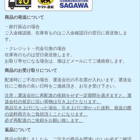
商品の発送について
・銀行振込の場合
ご入金確認後、在庫有ものはご入金確認日の翌日に発送致しま
す。
・クレジット・代金引換の場合
在庫有のものは翌日発送致します。
お取り寄せになる場合は、後ほどメールにてご連絡致します。
商品のお受け取りについて
配達時にご不在の場合、運送会社の不在票が入れいます。運送会
社にご都合の良い日時をご連絡頂き、お引き受け下さい。
注意：運送会社に再配達の依頼をせず一定期間を過ぎますと、運
送会社の規定に沿い荷物は引き上げとなります。
商品引き上げになった場合、引き上げに掛かった送料、発送の際
の送料両方をご負担頂くことになります。
必ず再配達のご依頼をお願い致します。
返品について
商品が到着しましたら、ご注文の商品を間違いないか必ずご確認