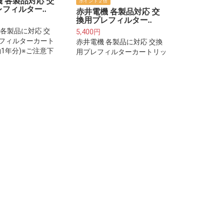
 各製品対応 交
ポイント２倍
フィルター..
赤井電機 各製品対応 交
換用プレフィルター..
 各製品に対応 交
5,400円
フィルターカート
赤井電機 各製品に対応 交換
約1年分)※ご注意下
用プレフィルターカートリッ
レフィルターは整
ジ(約2年分)※ご注意下さい※
水器本体に取り付
プレフィルターは整水器・浄
ルターカートリッ
水器本体に取り付けるフィル
ざいません。
ターカートリッジではござい
ません。