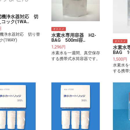
電機浄水器対応 切
コック(1WA..
円
オススメ
機浄水器対応 切り替
水素水専用容器 H2-
BAG 500ml容..
(1WAY)
オススメ
水素水専
1,296円
BAG 10
水素水を一週間、真空保存
する携帯式水筒容器です。
1,500円
水素水を
する携帯