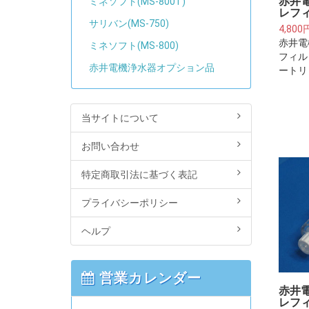
赤井電
ミネソフト(MS-800T)
レフィ
サリバン(MS-750)
4,800
赤井電
ミネソフト(MS-800)
フィル
赤井電機浄水器オプション品
ートリ
下さい
水器・
るフィ
当サイトについて
はござ
お問い合わせ
特定商取引法に基づく表記
プライバシーポリシー
ヘルプ
営業カレンダー
赤井電
レフィ