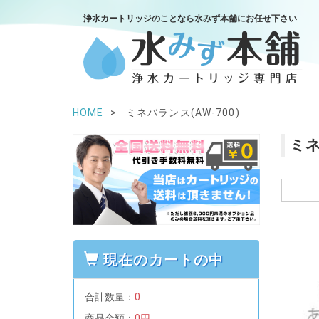
浄水カートリッジのことなら水みず本舗にお任せ下さい
HOME
ミネバランス(AW-700)
ミネ
現在のカートの中
合計数量：
0
商品金額：
0円