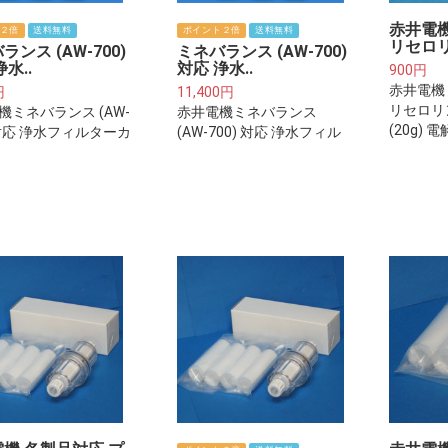
赤井電機
２倍
送料無料
ポイント２倍
送料無料
リセロリ
ランス (AW-700)
ミネバランス (AW-700)
水..
対応 浄水..
900円
赤井電機
円
11,400円
リセロリ
機ミネバランス (AW-
赤井電機ミネバランス
(20g) 
 対応 浄水フィルターカ
(AW-700) 対応 浄水フィル
ッジ 鉛除去タイプ
ターカートリッジ 鉛除去
00)
タイプ(KA-P700)お得な2本
セット