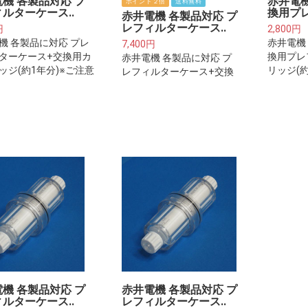
機 各製品対応 プ
赤井電機
ポイント２倍
送料無料
ルターケース..
換用プレ
赤井電機 各製品対応 プ
レフィルターケース..
円
2,800円
機 各製品に対応 プレ
赤井電機
7,400円
ターケース+交換用カ
換用プレ
赤井電機 各製品に対応 プ
ッジ(約1年分)※ご注意
リッジ(
レフィルターケース+交換
※プレフィルターは整
さい※プ
用カートリッジ(約2年分)※
浄水器本体に取り付け
水器・浄
ご注意下さい※プレフィル
ルターカートリッジで
けるフィ
ターは整水器・浄水器本体
いません。
ジではご
に取り付けるフィルターカ
ートリッジではございませ
ん。
機 各製品対応 プ
赤井電機 各製品対応 プ
ルターケース..
レフィルターケース..