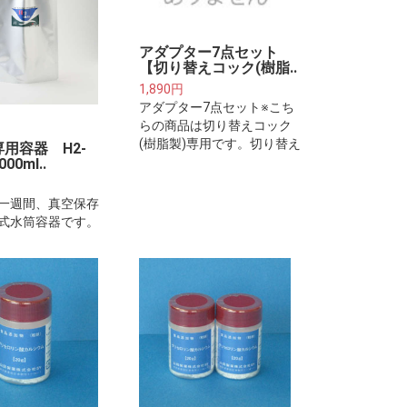
アダプター7点セット
【切り替えコック(樹脂..
1,890円
アダプター7点セット※こち
らの商品は切り替えコック
(樹脂製)専用です。切り替え
用容器 H2-
コック(金属製)をご利用の方
00ml..
はアダプターセット11点セ
ットをご利用ください
一週間、真空保存
式水筒容器です。