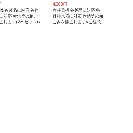
円
4,200円
機 各製品に対応 各社
赤井電機 各製品に対応 各
に対応 赤錆等の粗ご
社浄水器に対応 赤錆等の粗
去します(2本セット)※
ごみを除去します※ご注意
下さい※プレフィルタ
下さい※プレフィルターは
水器・浄水器本体に取
整水器・浄水器本体に取り
るフィルターカートリ
付けるフィルターカートリ
はございません。
ッジではございません。