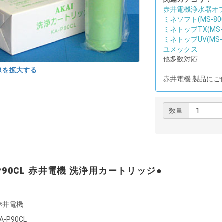
赤井電機浄水器オ
ミネソフト(MS-80
ミネトップTX(MS-
ミネトップUV(MS-9
ユメックス
他多数対応
像を拡大する
赤井電機 製品に
数量
-P90CL 赤井電機 洗浄用カートリッジ●
赤井電機
A-P90CL