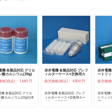
電機 各製品対応 グリセ
赤井電機 各製品対応 プレフ
赤井電機
ン酸カルシウム(20g)
ィルターケース+交換用カ
ートリッジ
セット)●
ートリッジ(1年分)●
炭使用)●
価格(税込)：
1,680 円
販売価格(税込)：
4,800 円
販売価格
電機 各製品対応 グリセ
赤井電機 各製品対応 プレフ
赤井電機
酸カルシウム(20g)(2本
ィルターケース+交換用カー
トリッジ K
)
トリッジ(1年分)
用)