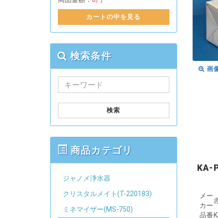
カートの中を見る
検索条件
画
検索
商品カテゴリ
KA
ジャノメ浄水器
クリスタルメイト(T-220183)
メー
カー
ミネマイザー(MS-750)
品番
K