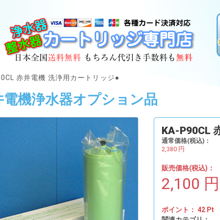
P90CL 赤井電機 洗浄用カートリッジ●
井電機浄水器オプション品
KA-P90C
通常価格(税込)：
2,380
円
販売価格(税込)：
2,100
円
ポイント：
42
Pt
関連カテゴリ：