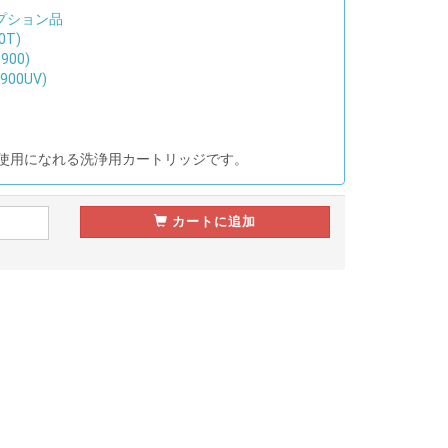
プション品
0T)
900)
00UV)
ご使用になれる洗浄用カートリッジです。
カートに追加