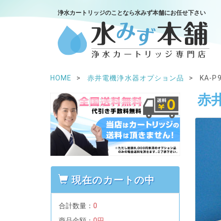
浄水カートリッジのことなら水みず本舗にお任せ下さい
HOME
赤井電機浄水器オプション品
KA-
赤
現在のカートの中
合計数量：
0
商品金額：
0円