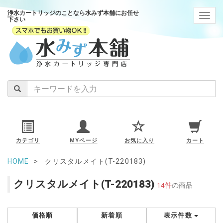
浄水カートリッジのことなら水みず本舗にお任せ
navig
下さい
カテゴリ
MYページ
お気に入り
カート
HOME
クリスタルメイト(T-220183)
クリスタルメイト(T-220183)
14件
の商品
価格順
新着順
表示件数