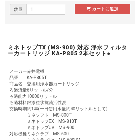
カートに追加
数量
ミネトップTX (MS-900) 対応 浄水フィルタ
ーカートリッジ KA-P805 2本セット●
メーカー
赤井電機
品番
KA-P805T
商品名
交換用浄水器カートリッジ
ろ過流量
6リットル/分
ろ過能力
10000リットル
ろ過材料
銀添粒状抗菌活性炭
交換時期
約1年(一日使用水量約40リットルとして)
ミネソフト MS-800T
ミネトップEX MS-810T
ミネトップUV MS-900
対応機種
ミネクラブ MS-600