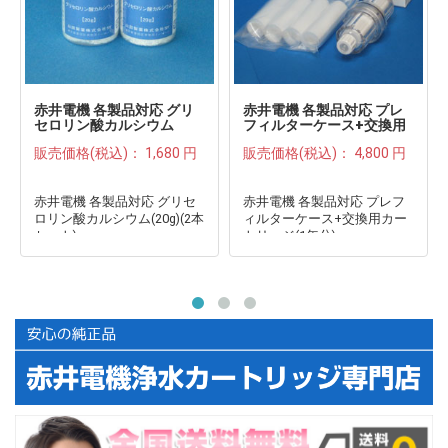
赤井電機 各製品対応 グリ
赤井電機 各製品対応 プレ
セロリン酸カルシウム
フィルターケース+交換用
(20g)(2本セット)●
カートリッジ(1年分)●
販売価格(税込)：
1,680 円
販売価格(税込)：
4,800 円
赤井電機 各製品対応 グリセ
赤井電機 各製品対応 プレフ
ロリン酸カルシウム(20g)(2本
ィルターケース+交換用カー
セット)
トリッジ(1年分)