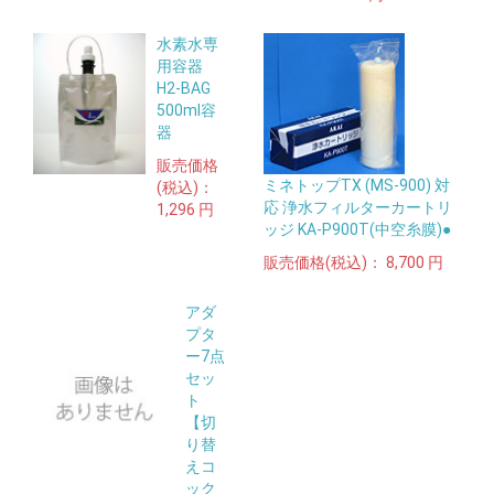
水素水専
用容器
H2-BAG
500ml容
器
販売価格
ミネトップTX (MS-900) 対
(税込)：
応 浄水フィルターカートリ
1,296 円
ッジ KA-P900T(中空糸膜)●
販売価格(税込)：
8,700 円
アダ
プタ
ー7点
セッ
ト
【切
り替
えコ
ック