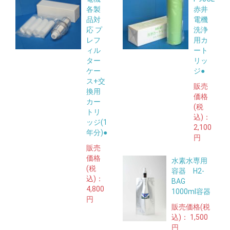
各製
赤井
品対
電機
応 プ
洗浄
レフ
用カ
ィル
ート
ター
リッ
ケー
ジ●
ス+交
販売
換用
価格
カー
(税
トリ
込)：
ッジ(1
2,100
年分)●
円
販売
価格
水素水専用
(税
容器 H2-
込)：
BAG
4,800
1000ml容器
円
販売価格(税
込)：
1,500
円