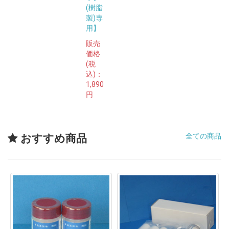
(樹脂
製)専
用】
販売
価格
(税
込)：
1,890
円
全ての商品
おすすめ商品