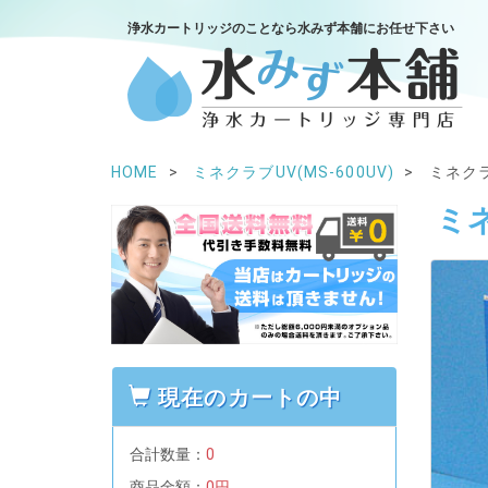
浄水カートリッジのことなら水みず本舗にお任せ下さい
HOME
ミネクラブUV(MS-600UV)
ミネクラ
ミネ
現在のカートの中
合計数量：
0
商品金額：
0円