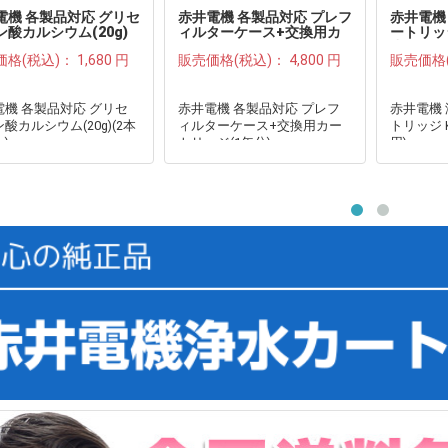
電機 各製品対応 グリセ
赤井電機 各製品対応 プレフ
赤井電機
ン酸カルシウム(20g)
ィルターケース+交換用カ
ートリッジ
セット)●
ートリッジ(1年分)●
炭使用)●
価格(税込)：
1,680 円
販売価格(税込)：
4,800 円
販売価格
電機 各製品対応 グリセ
赤井電機 各製品対応 プレフ
赤井電機
酸カルシウム(20g)(2本
ィルターケース+交換用カー
トリッジ K
)
トリッジ(1年分)
用)