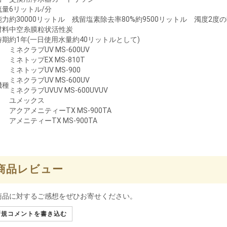
流量
6リットル/分
能力
約30000リットル 残留塩素除去率80%約9500リットル 濁度2度の
材料
中空糸膜粒状活性炭
時期
約1年(一日使用水量約40リットルとして)
ミネクラブUV MS-600UV
ミネトップEX MS-810T
ミネトップUV MS-900
ミネクラブUV MS-600UV
機種
ミネクラブUVUV MS-600UVUV
ユメックス
アクアメニティーTX MS-900TA
アメニティーTX MS-900TA
商品レビュー
商品に対するご感想をぜひお寄せください。
規コメントを書き込む