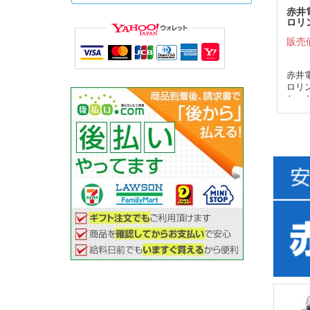
赤井
ロリ
(2本
販売
赤井
ロリン
セット