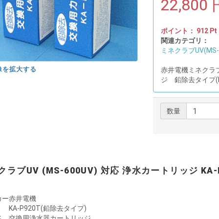
22,800
ポイント：
912
Pt
関連カテゴリ：
ミネクラブUV(MS-6
像を拡大する
赤井電機ミネクラブU
ジ 鉛除去タイプ(K
数量
ラブUV (MS-600UV) 対応 浄水カートリッジ KA-
カー
赤井電機
KA-P920T(鉛除去タイプ)
名
交換用浄水器カートリッジ