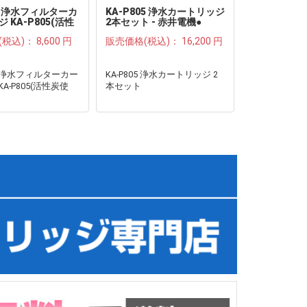
 浄水フィルターカ
KA-P805 浄水カートリッジ
赤井電機 浄
 KA-P805(活性
2本セット - 赤井電機●
ートリッジ K
炭使用)●
(税込)：
8,600 円
販売価格(税込)：
16,200 円
販売価格(税
 浄水フィルターカー
KA-P805 浄水カートリッジ 2
赤井電機 浄
A-P805(活性炭使
本セット
トリッジ KA-
用)