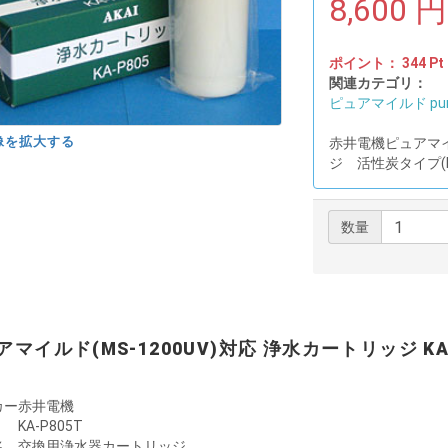
8,600
円
ポイント：
344
Pt
関連カテゴリ：
ピュアマイルド purem
像を拡大する
赤井電機ピュアマイル
ジ 活性炭タイプ(KA
数量
アマイルド(MS-1200UV)対応 浄水カートリッジ KA-
カー
赤井電機
KA-P805T
名
交換用浄水器カートリッジ