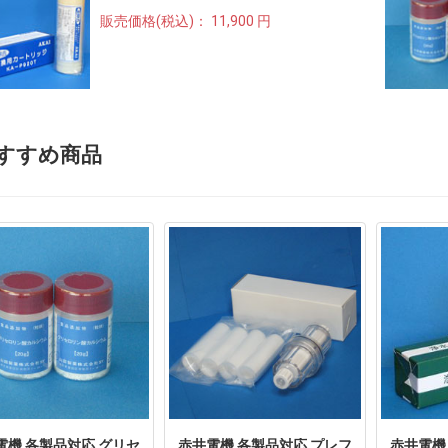
販売価格(税込)：
11,900 円
すすめ商品
電機 各製品対応 グリセ
赤井電機 各製品対応 プレフ
赤井電機