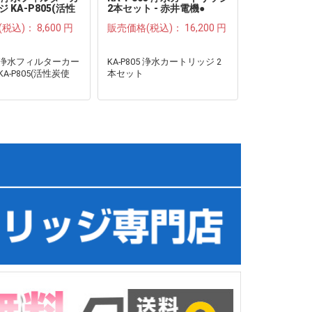
 KA-P805(活性
2本セット - 赤井電機●
ートリッジ K
炭使用)●
(税込)：
8,600 円
販売価格(税込)：
16,200 円
販売価格(税
 浄水フィルターカー
KA-P805 浄水カートリッジ 2
赤井電機 浄
A-P805(活性炭使
本セット
トリッジ KA-
用)