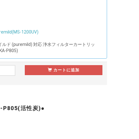
ild(MS-1200UV)
ド (puremild) 対応 浄水フィルターカートリッ
-P805)
カートに追加
P805(活性炭)●