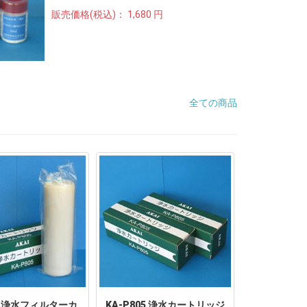
販売価格(税込)：
1,680 円
全ての商品
 浄水フィルターカ
KA-P805 浄水カートリッジ
赤井電機 浄