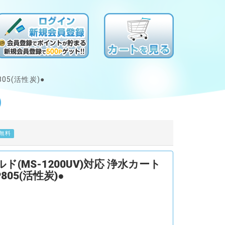
05(活性炭)●
)
無料
(MS-1200UV)対応 浄水カート
805(活性炭)●