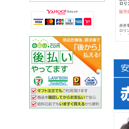
ロリ
(2本
販売
赤井
ロリン
セット