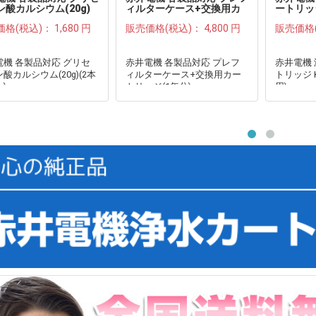
ン酸カルシウム(20g)
ィルターケース+交換用カ
ートリッジ
セット)●
ートリッジ(1年分)●
炭使用)●
価格(税込)：
1,680 円
販売価格(税込)：
4,800 円
販売価格
電機 各製品対応 グリセ
赤井電機 各製品対応 プレフ
赤井電機
酸カルシウム(20g)(2本
ィルターケース+交換用カー
トリッジ K
)
トリッジ(1年分)
用)