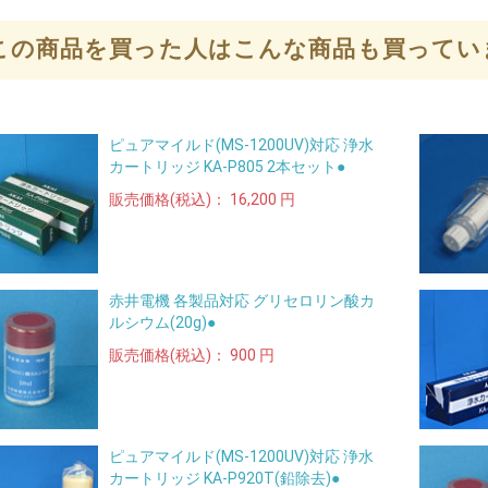
この商品を買った人はこんな商品も買ってい
ピュアマイルド(MS-1200UV)対応 浄水
カートリッジ KA-P805 2本セット●
販売価格(税込)：
16,200 円
赤井電機 各製品対応 グリセロリン酸カ
ルシウム(20g)●
販売価格(税込)：
900 円
ピュアマイルド(MS-1200UV)対応 浄水
カートリッジ KA-P920T(鉛除去)●