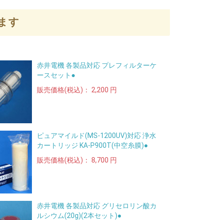
ます
赤井電機 各製品対応 プレフィルターケ
ースセット●
販売価格(税込)：
2,200 円
ピュアマイルド(MS-1200UV)対応 浄水
カートリッジ KA-P900T(中空糸膜)●
販売価格(税込)：
8,700 円
赤井電機 各製品対応 グリセロリン酸カ
ルシウム(20g)(2本セット)●