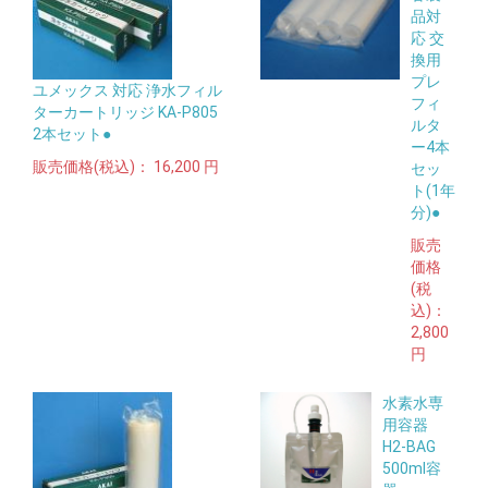
品対
応 交
換用
プレ
ユメックス 対応 浄水フィル
フィ
ターカートリッジ KA-P805
ルタ
2本セット●
ー4本
販売価格(税込)：
16,200 円
セッ
ト(1年
分)●
販売
価格
(税
込)：
2,800
円
水素水専
用容器
H2-BAG
500ml容