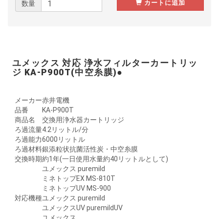
カートに追加
数量
ユメックス 対応 浄水フィルターカートリッ
ジ KA-P900T(中空糸膜)●
メーカー
赤井電機
品番
KA-P900T
商品名
交換用浄水器カートリッジ
ろ過流量
4.2リットル/分
ろ過能力
6000リットル
ろ過材料
銀添粒状抗菌活性炭・中空糸膜
交換時期
約1年(一日使用水量約40リットルとして)
ユメックス puremild
ミネトップEX MS-810T
ミネトップUV MS-900
対応機種
ユメックス puremild
ユメックスUV puremildUV
ユメックス