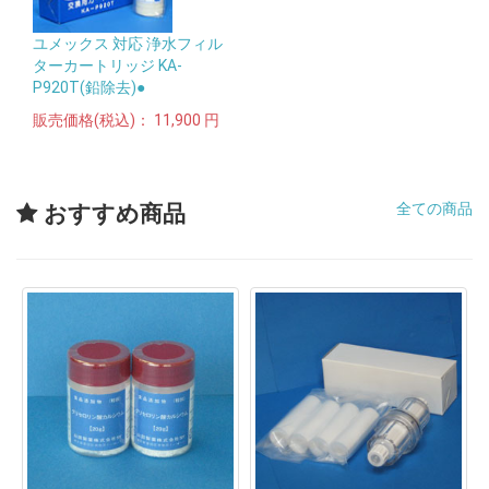
ユメックス 対応 浄水フィル
ターカートリッジ KA-
P920T(鉛除去)●
販売価格(税込)：
11,900 円
全ての商品
おすすめ商品