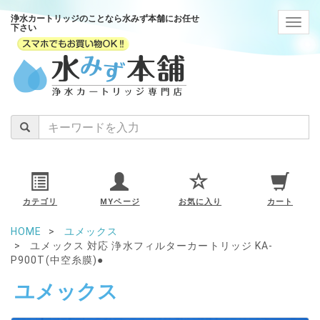
浄水カートリッジのことなら水みず本舗にお任せ
navig
下さい
カテゴリ
MYページ
お気に入り
カート
HOME
ユメックス
ユメックス 対応 浄水フィルターカートリッジ KA-
P900T(中空糸膜)●
ユメックス