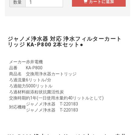
カートに追加
数量
ジャノメ浄水器 対応 浄水フィルターカート
リッジ KA-P800 2本セット●
メーカー
赤井電機
品番
KA-P800
商品名
交換用浄水器カートリッジ
ろ過流量
6リットル/分
ろ過能力
5000リットル
ろ過材料
銀添粒状抗菌活性炭
交換時期
約1年(一日使用水量約40リットルとして)
ジャノメ浄水器 T-220183
対応機種
ジャノメ浄水器 T-220183