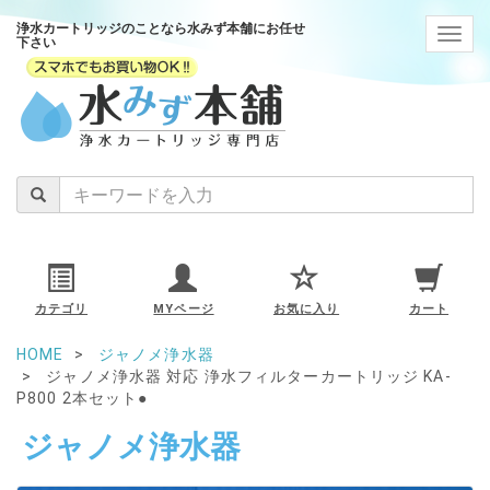
浄水カートリッジのことなら水みず本舗にお任せ
navig
下さい
カテゴリ
MYページ
お気に入り
カート
HOME
ジャノメ浄水器
ジャノメ浄水器 対応 浄水フィルターカートリッジ KA-
P800 2本セット●
ジャノメ浄水器