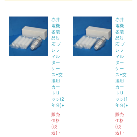
赤井
赤井
電機
電機
各製
各製
品対
品対
応 プ
応 プ
レフ
レフ
ィル
ィル
ター
ター
ケー
ケー
ス+交
ス+交
換用
換用
カー
カー
トリ
トリ
ッジ(2
ッジ(1
年分)●
年分)●
販売
販売
価格
価格
(税
(税
込)：
込)：