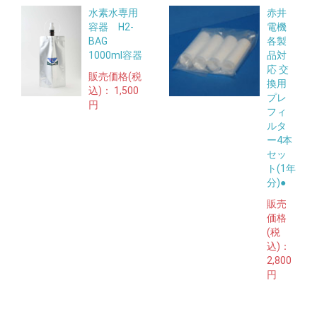
水素水専用
赤井
容器 H2-
電機
BAG
各製
1000ml容器
品対
応 交
販売価格(税
換用
込)：
1,500
プレ
円
フィ
ルタ
ー4本
セッ
ト(1年
分)●
販売
価格
(税
込)：
2,800
円