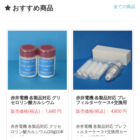
全ての商品
おすすめ商品
赤井電機 各製品対応 グリ
赤井電機 各製品対応 プレ
セロリン酸カルシウム
フィルターケース+交換用
(20g)(2本セット)●
カートリッジ(1年分)●
販売価格(税込)：
1,680 円
販売価格(税込)：
4,800 円
赤井電機 各製品対応 グリセ
赤井電機 各製品対応 プレフ
ロリン酸カルシウム(20g)(2本
ィルターケース+交換用カー
セット)
トリッジ(1年分)