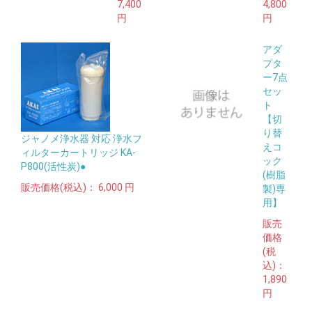
7,400
4,800
円
円
アダ
プタ
ー7点
セッ
ト
【切
り替
ジャノメ浄水器 対応 浄水フ
えコ
ィルターカートリッジ KA-
ック
P800(活性炭)●
(樹脂
販売価格(税込)：
6,000 円
製)専
用】
販売
価格
(税
込)：
1,890
円